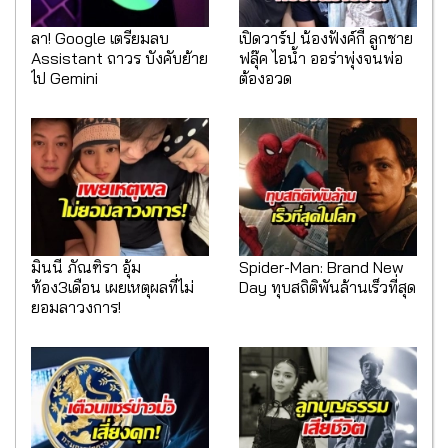
ลา! Google เตรียมลบ
เปิดวาร์ป น้องฟังค์กี้ ลูกชาย
Assistant ถาวร บังคับย้าย
ฟลุ๊ค ไอน้ำ ออร่าพุ่งจนพ่อ
ไป Gemini
ต้องอวด
มินนี่ ภัณฑิรา อุ้ม
Spider-Man: Brand New
ท้อง3เดือน เผยเหตุผลที่ไม่
Day ทุบสถิติพันล้านเร็วที่สุด
ยอมลาวงการ!