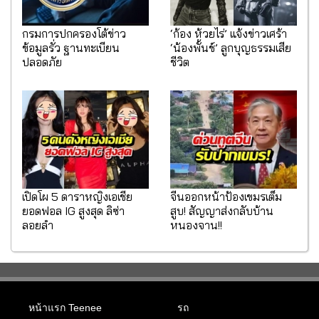
กรมการปกครองโต้ข่าว
‘ก้อง ห้วยไร่’ แจ้งข่าวเศร้า
ข้อมูลรั่ว ฐานทะเบียน
‘น้องพั้นช์’ ลูกบุญธรรมเสีย
ปลอดภัย
ชีวิต
เปิดโผ 5 ดาราหญิงเอเชีย
จีนออกหน้าป้องเขมรเต็ม
ยอดฟอล IG สูงสุด ลิซ่า
สูบ! สัญญาส่งกลับบ้าน
ลอยลำ
หนองจาน!!
หน้าแรก Teenee
รถ