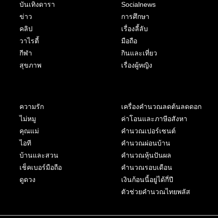
บันเทิงดารา
Socialnews
ข่าว
การศึกษา
คลิป
เรื่องลี้ลับ
วาไรตี้
มือถือ
กีฬา
กินและเที่ยว
สุขภาพ
เรื่องผู้หญิง
ความรัก
เครื่องคำนวณลดต้นลดดอก
ไม่หมู
ค่าโอนและภาษีอสังหา
คุณแม่
คำนวณเปอร์เซนต์
ไอที
คำนวณผ่อนบ้าน
บ้านและสวน
คำนวณหุ้นปันผล
เช็คเบอร์มือถือ
คำนวณรอบเดือน
ดูดวง
เงินก้อนนี้อยู่ได้กี่ปี
ตัวช่วยคำนวณไทยพลัส