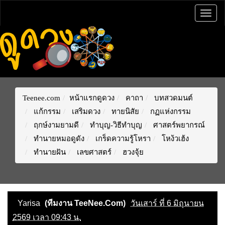
Togg
navig
Teenee.com
หน้าแรกดูดวง
คาถา
บทสวดมนต์
แก้กรรม
เสริมดวง
ทายนิสัย
กฏแห่งกรรม
ฤกษ์งามยามดี
ทำบุญ-วิธีทำบุญ
ศาสตร์พยากรณ์
ทำนายหมอดูดัง
เกร็ดความรู้โหรา
โหง้วเฮ้ง
ทำนายฝัน
เลขศาสตร์
ฮวงจุ้ย
Yarisa
(ทีมงาน TeeNee.Com)
วันเสาร์ ที่ 6 มิถุนายน
2569 เวลา 09:43 น.