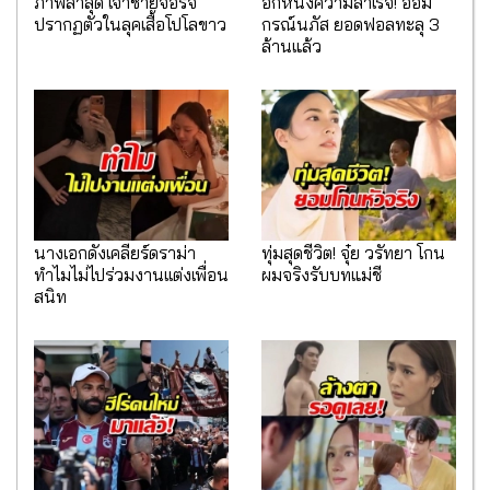
ภาพล่าสุด เจ้าชายจอร์จ
อีกหนึ่งความสำเร็จ! ออม
ปรากฏตัวในลุคเสื้อโปโลขาว
กรณ์นภัส ยอดฟอลทะลุ 3
ล้านแล้ว
นางเอกดังเคลียร์ดราม่า
ทุ่มสุดชีวิต! จุ๋ย วรัทยา โกน
ทำไมไม่ไปร่วมงานเเต่งเพื่อน
ผมจริงรับบทแม่ชี
สนิท