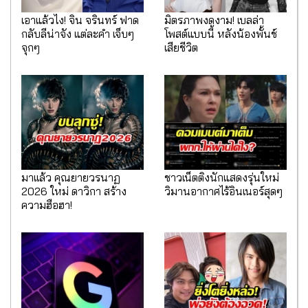
เอาแล้วไง! จิน จรินทร์ ฟาด
มิตรภาพงดงาม! เบลล่า
กลับลีน่าจัง แต่ละคำ เจ็บๆ
โพสต์แบบนี้ หลังน้องพั้นช์
จุกๆ
เสียชีวิต
มาเเล้ว คุณยายวรนาฏ
ชาวเน็ตติงนักแสดงรุ่นใหม่
2026 ใหม่ ดาวิกา สร้าง
วิมานอากาศไร้อินเนอร์สุดๆ
ความฮือฮา!