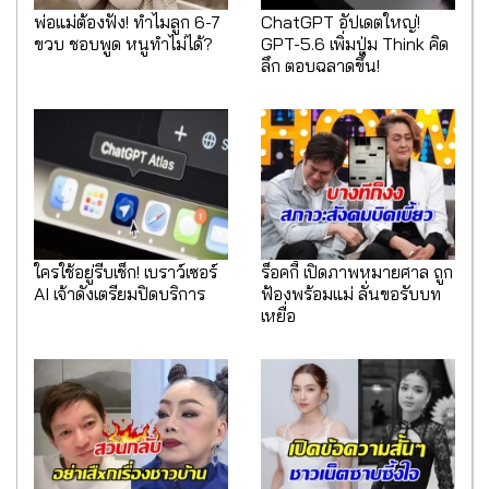
พ่อแม่ต้องฟัง! ทำไมลูก 6-7
ChatGPT อัปเดตใหญ่!
ขวบ ชอบพูด หนูทำไม่ได้?
GPT-5.6 เพิ่มปุ่ม Think คิด
ลึก ตอบฉลาดขึ้น!
ใครใช้อยู่รีบเช็ก! เบราว์เซอร์
ร็อคกี้ เปิดภาพหมายศาล ถูก
AI เจ้าดังเตรียมปิดบริการ
ฟ้องพร้อมแม่ ลั่นขอรับบท
เหยื่อ