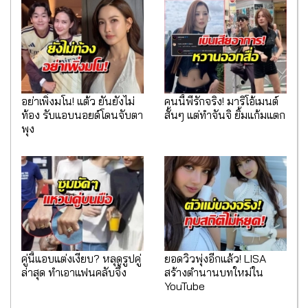
อย่าเพิ่งมโน! แต้ว ยันยังไม่
คนนี้พี่รักจริง! มาริโอ้เมนต์
ท้อง รับแอบนอยด์โดนจับตา
สั้นๆ แต่ทำจันจิ ยิ้มแก้มแตก
พุง
คู่นี้แอบแต่งเงียบ? หลุดรูปคู่
ยอดวิวพุ่งอีกแล้ว! LISA
ล่าสุด ทำเอาแฟนคลับจึ้ง
สร้างตำนานบทใหม่ใน
YouTube