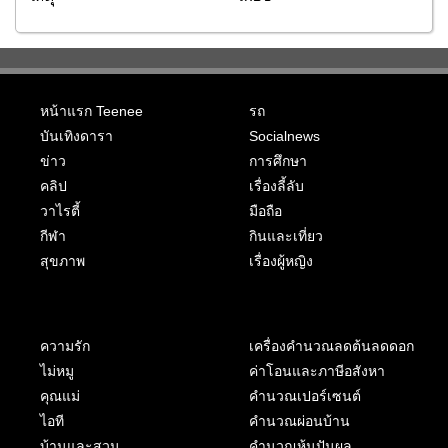
หน้าแรก Teenee
รถ
บันเทิงดารา
Socialnews
ข่าว
การศึกษา
คลิป
เรื่องลี้ลับ
วาไรตี้
มือถือ
กีฬา
กินและเที่ยว
สุขภาพ
เรื่องผู้หญิง
ความรัก
เครื่องคำนวณลดต้นลดดอก
ไม่หมู
ค่าโอนและภาษีอสังหา
คุณแม่
คำนวณเปอร์เซนต์
ไอที
คำนวณผ่อนบ้าน
บ้านและสวน
คำนวณหุ้นปันผล