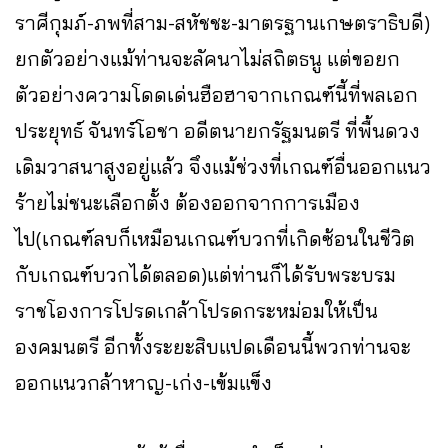
ราศีกุมภ์-ภพที่สาม-สหัชชะ-มาตรฐานเกษตราธิบดี)
ยกตัวอย่างแม้ท่านจะลัคนาไม่สถิตธนู แต่ขอยก
ตัวอย่างความโดดเด่นฮือฮาจากเกณฑ์นี้ที่พลเอก
ประยุทธ์ จันทร์โอชา อดีตนายกรัฐมนตรี ที่พื้นดวง
เดิมวาสนาสูงอยู่แล้ว จึงแม้ช่วงที่เกณฑ์อื่นออกแนว
ร้ายไม่ชนะเลือกตั้ง ต้องออกจากการเมือง
ไป(เกณฑ์ลบก็เหมือนเกณฑ์บวกที่เกิดซ้อนในชีวิต
กับเกณฑ์บวกได้ตลอด)แต่ท่านก็ได้รับพระบรม
ราชโองการโปรดเกล้าโปรดกระหม่อมให้เป็น
องคมนตรี อีกทั้งระยะสิบแปดเดือนนี้พวกท่านจะ
ออกแนวกล้าหาญ-เก่ง-เข้มแข็ง