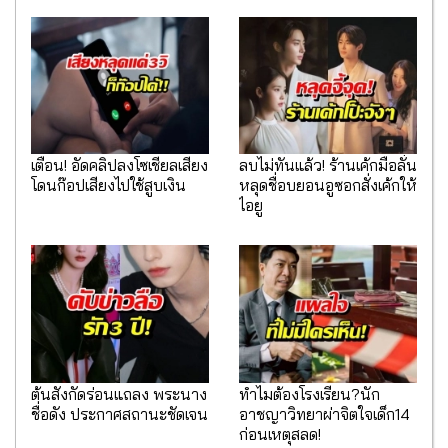
เตือน! อัดคลิปลงโซเชียลเสี่ยง
ลบไม่ทันแล้ว! ร้านเค้กมือลั่น
โดนก๊อปเสียงไปใช้สูบเงิน
หลุดชื่อบยอนอูซอกสั่งเค้กให้
ไอยู
ต้นสังกัดร่อนแถลง พระนาง
ทำไมต้องโรงเรียน?นัก
ชื่อดัง ประกาศสถานะชัดเจน
อาชญาวิทยาผ่าจิตใจเด็ก14
ก่อนเหตุสลด!