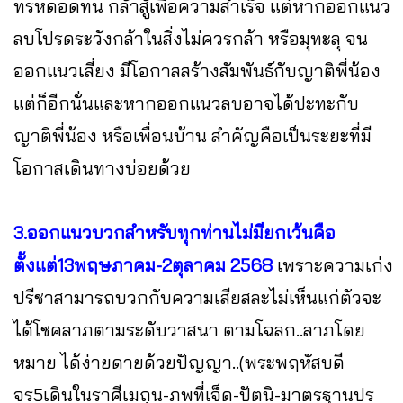
ทรหดอดทน กล้าสู้เพื่อความสำเร็จ แต่หากออกแนว
ลบโปรดระวังกล้าในสิ่งไม่ควรกล้า หรือมุทะลุ จน
ออกแนวเสี่ยง มีโอกาสสร้างสัมพันธ์กับญาติพี่น้อง
แต่ก็อีกนั่นและหากออกแนวลบอาจได้ปะทะกับ
ญาติพี่น้อง หรือเพื่อนบ้าน สำคัญคือเป็นระยะที่มี
โอกาสเดินทางบ่อยด้วย
3.ออกแนวบวกสำหรับทุกท่านไม่มียกเว้นคือ
ตั้งแต่13พฤษภาคม-2ตุลาคม 2568
เพราะความเก่ง
ปรีชาสามารถบวกกับความเสียสละไม่เห็นแก่ตัวจะ
ได้โชคลาภตามระดับวาสนา ตามโฉลก..ลาภโดย
หมาย ได้ง่ายดายด้วยปัญญา..(พระพฤหัสบดี
จร5เดินในราศีเมถุน-ภพที่เจ็ด-ปัตนิ-มาตรฐานปร