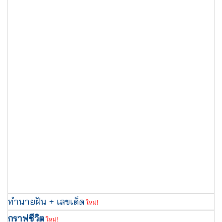
ทำนายฝัน + เลขเด็ด
ใหม่!
กราฟชีวิต
ใหม่!