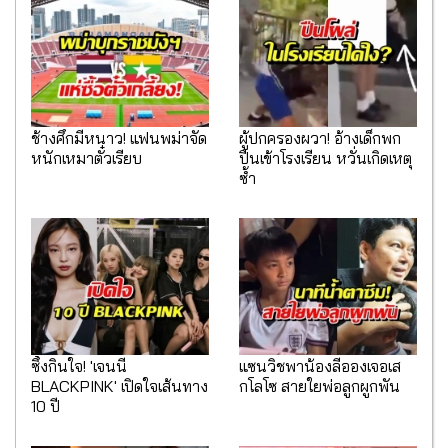
ช้างศึกมีหนาว! แฟนพม่าจัด
ผู้ปกครองผวา! อ้างเด็กพก
หนักเหมาตั๋วเรียบ
ปืนเข้าโรงเรียน หวั่นเกิดเหตุ
ซ้ำ
ซึ้งกินใจ! 'เจนนี่
แซนวิชพาน้องลีอองเจอเส
BLACKPINK' เปิดใจเส้นทาง
กโลโซ สายใยพ่อลูกผูกพัน
10 ปี