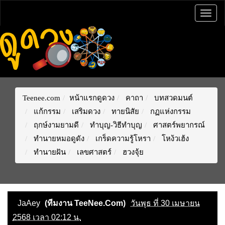
Togg
navig
Teenee.com
หน้าแรกดูดวง
คาถา
บทสวดมนต์
แก้กรรม
เสริมดวง
ทายนิสัย
กฏแห่งกรรม
ฤกษ์งามยามดี
ทำบุญ-วิธีทำบุญ
ศาสตร์พยากรณ์
ทำนายหมอดูดัง
เกร็ดความรู้โหรา
โหง้วเฮ้ง
ทำนายฝัน
เลขศาสตร์
ฮวงจุ้ย
JaAey
(ทีมงาน TeeNee.Com)
วันพุธ ที่ 30 เมษายน
2568 เวลา 02:12 น.