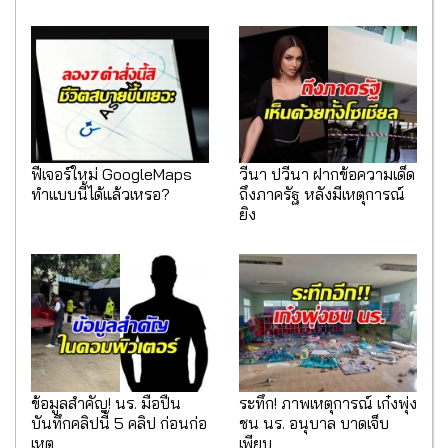
ฟีเจอร์ใหม่ GoogleMaps
วีนา ปวีนา ฝากข้อความเด็ด
ทำแบบนี้ได้แล้วเหรอ?
ถึงภาครัฐ หลังมีเหตุการณ์
ยิง
ข้อมูลสำคัญ! นร. มือปืน
ระทึก! ภาพเหตุการณ์ เก๋งพุ่ง
บันทึกคลิปนี้ 5 คลิป ก่อนก่อ
ชน นร. อนุบาล บาดเจ็บ
เหตุ
เพียบ