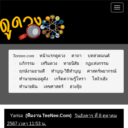
Togg
navig
Teenee.com
หน้าแรกดูดวง
คาถา
บทสวดมนต์
แก้กรรม
เสริมดวง
ทายนิสัย
กฏแห่งกรรม
ฤกษ์งามยามดี
ทำบุญ-วิธีทำบุญ
ศาสตร์พยากรณ์
ทำนายหมอดูดัง
เกร็ดความรู้โหรา
โหง้วเฮ้ง
ทำนายฝัน
เลขศาสตร์
ฮวงจุ้ย
Yarisa
(ทีมงาน TeeNee.Com)
วันอังคาร ที่ 8 ตุลาคม
2567 เวลา 11:53 น.