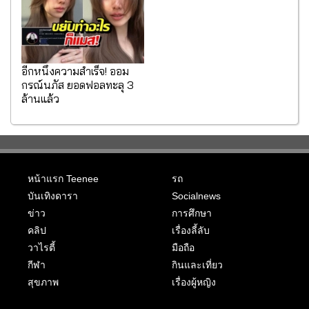
อีกหนึ่งความสำเร็จ! ออม
กรณ์นภัส ยอดฟอลทะลุ 3
ล้านแล้ว
หน้าแรก Teenee
รถ
บันเทิงดารา
Socialnews
ข่าว
การศึกษา
คลิป
เรื่องลี้ลับ
วาไรตี้
มือถือ
กีฬา
กินและเที่ยว
สุขภาพ
เรื่องผู้หญิง