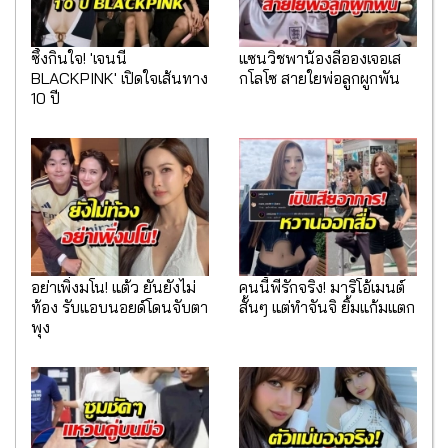
ซึ้งกินใจ! 'เจนนี่
แซนวิชพาน้องลีอองเจอเส
BLACKPINK' เปิดใจเส้นทาง
กโลโซ สายใยพ่อลูกผูกพัน
10 ปี
อย่าเพิ่งมโน! แต้ว ยันยังไม่
คนนี้พี่รักจริง! มาริโอ้เมนต์
ท้อง รับแอบนอยด์โดนจับตา
สั้นๆ แต่ทำจันจิ ยิ้มแก้มแตก
พุง