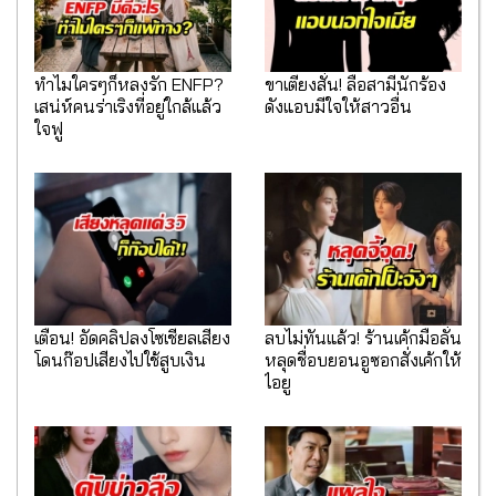
ทำไมใครๆก็หลงรัก ENFP?
ขาเตียงสั่น! ลือสามีนักร้อง
เสน่ห์คนร่าเริงที่อยู่ใกล้แล้ว
ดังแอบมีใจให้สาวอื่น
ใจฟู
เตือน! อัดคลิปลงโซเชียลเสี่ยง
ลบไม่ทันแล้ว! ร้านเค้กมือลั่น
โดนก๊อปเสียงไปใช้สูบเงิน
หลุดชื่อบยอนอูซอกสั่งเค้กให้
ไอยู