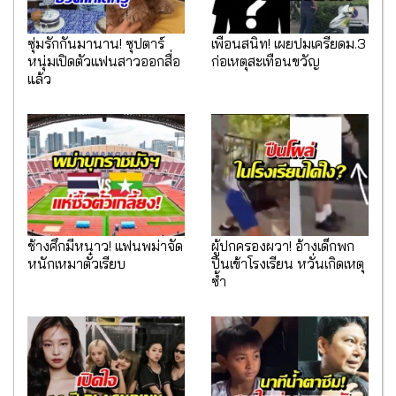
ซุ่มรักกันมานาน! ซุปตาร์
เพื่อนสนิท! เผยปมเครียดม.3
หนุ่มเปิดตัวแฟนสาวออกสื่อ
ก่อเหตุสะเทือนขวัญ
แล้ว
ช้างศึกมีหนาว! แฟนพม่าจัด
ผู้ปกครองผวา! อ้างเด็กพก
หนักเหมาตั๋วเรียบ
ปืนเข้าโรงเรียน หวั่นเกิดเหตุ
ซ้ำ