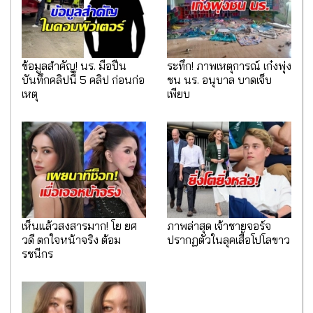
ข้อมูลสำคัญ! นร. มือปืน
ระทึก! ภาพเหตุการณ์ เก๋งพุ่ง
บันทึกคลิปนี้ 5 คลิป ก่อนก่อ
ชน นร. อนุบาล บาดเจ็บ
เหตุ
เพียบ
เห็นแล้วสงสารมาก! โย ยศ
ภาพล่าสุด เจ้าชายจอร์จ
วดี ตกใจหน้าจริง ต้อม
ปรากฏตัวในลุคเสื้อโปโลขาว
รชนีกร