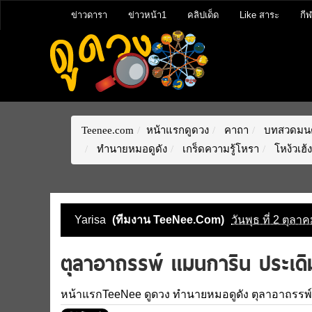
ข่าวดารา
ข่าวหน้า1
คลิปเด็ด
Like สาระ
กี
Teenee.com
หน้าแรกดูดวง
คาถา
บทสวดมนต
ทำนายหมอดูดัง
เกร็ดความรู้โหรา
โหง้วเฮ้ง
Yarisa
(ทีมงาน TeeNee.Com)
วันพุธ ที่ 2 ตุล
ตุลาอาถรรพ์ เเมนการิน ประเดิ
หน้าแรกTeeNee
ดูดวง
ทำนายหมอดูดัง
ตุลาอาถรรพ์