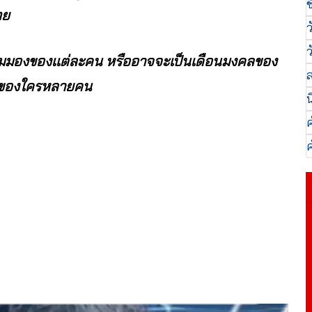
ช
ทย
ว
ว
เเต่มุมมองของเเต่ละคน หรืออาจจะเป็นเดือนมงคลของ
ล
วังของใครหลายคน
น