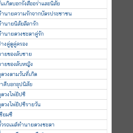
ันเกิดบอกรังสีออร่าและนิสัย
ทำนายความรักจากบัตรประชาชน
ทำนายนิสัยลีลารัก
ทำนายดวงชะตาคู่รัก
้างคู่ดูคู่ครอง
ทายของลับชาย
ทายของลับหญิง
ูดวงตามวันที่เกิด
าศีบอกอุปนิสัย
ูดวงไพ่ยิปซี
ูดวงไพ่ยิปซีรายวัน
ซียมซี
ตั๋วรถเมล์ทำนายดวงชะตา