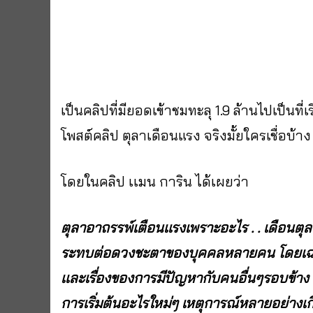
เป็นคลิปที่มียอดเข้าชมทะลุ 1.9 ล้านไปเป็นที่เ
โพสต์คลิป ตุลาเดือนแรง จริงมั้ยใครเชื่อบ้าง
โดยในคลิป เเมน การิน ได้เผยว่า
ตุลาอาถรรพ์เตือนเเรงเพราะอะไร . . เดือนตุ
ระทบต่อดวงชะตาของบุคคลหลายคน โดยเฉพาะ
เเละเรื่องของการมีปัญหากับคนอื่นๆรอบข้าง เ
การเริ่มต้นอะไรใหม่ๆ เหตุการณ์หลายอย่างเกิด