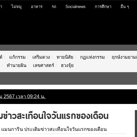
ฬา
ไม่หมู
อาหาร
รถ
Socialnews
การศึกษา
อื่น ๆ
์
แก้กรรม
เสริมดวง
ทายนิสัย
กฏแห่งกรรม
ฤกษ์งามยามด
ทำนายฝัน
เลขศาสตร์
ฮวงจุ้ย
าคม 2567 เวลา 09:24 น.
มข่าวสะเทือนใจวันแรกของเดือน
 เเมนการิน ประเดิมข่าวสะเทือนใจวันแรกของเดือน