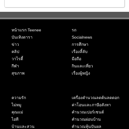
หน้าแรก Teenee
รถ
บันเทิงดารา
Socialnews
ข่าว
การศึกษา
คลิป
เรื่องลี้ลับ
วาไรตี้
มือถือ
กีฬา
กินและเที่ยว
สุขภาพ
เรื่องผู้หญิง
ความรัก
เครื่องคำนวณลดต้นลดดอก
ไม่หมู
ค่าโอนและภาษีอสังหา
คุณแม่
คำนวณเปอร์เซนต์
ไอที
คำนวณผ่อนบ้าน
บ้านและสวน
คำนวณหุ้นปันผล