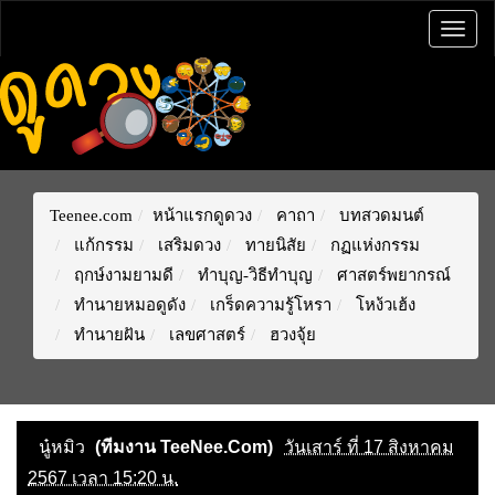
Togg
navig
Teenee.com
หน้าแรกดูดวง
คาถา
บทสวดมนต์
แก้กรรม
เสริมดวง
ทายนิสัย
กฏแห่งกรรม
ฤกษ์งามยามดี
ทำบุญ-วิธีทำบุญ
ศาสตร์พยากรณ์
ทำนายหมอดูดัง
เกร็ดความรู้โหรา
โหง้วเฮ้ง
ทำนายฝัน
เลขศาสตร์
ฮวงจุ้ย
นู๋หมิว
(ทีมงาน TeeNee.Com)
วันเสาร์ ที่ 17 สิงหาคม
2567 เวลา 15:20 น.