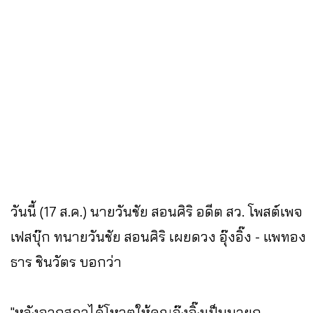
วันนี้ (17 ส.ค.) นายวันชัย สอนศิริ อดีต สว. โพสต์เพจ
เฟสบุ๊ก ทนายวันชัย สอนศิริ เผยดวง อุ๊งอิ๊ง - แพทอง
ธาร ชินวัตร บอกว่า
"หลังจากสภาได้โหวตให้คุณอุ๊งอิ๊งเป็นนายก