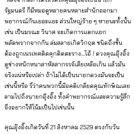
รัฐมนตรี ก็มีหมอดูหลายคนหลายสำนักออกมา
พยากรณ์กันเยอะแยะ ส่วนใหญ่ร้าย ๆ หายนะทั้งนั้น
เช่น เป็นมรณะ วินาศ จะเกิดการแตกแยก
พลัดพรากจากกัน ล่มสลายเกิดวิกฤต ชนิดถึงขั้น
ต้องถูกเนรเทศติดคุกติดตะราง...โอ้ ! ดวงคุณอุ๊งอิ๊ง
ดูช่างหนักหนาสาหัสสากรรจ์เสียเหลือเกิน แล้วมัน
จริงแน่หรือเปล่า ถ้าไม่ได้เป็นนายกดวงมันจะเป็น
เช่นนี้หรือ รึว่าคนพวกนี้มีอคติเกลียดคุณทักษิณเลย
ลามไปถึงนายกอุ๊งอิ๊ง ทั้งคำพยากรณ์และความรู้สึก
จึงอยากให้โน้มเป็นไปเช่นนั้น
คุณอุ๊งอิ๊งเกิดวันที่ 21 สิงหาคม 2529 ตรงกับวัน