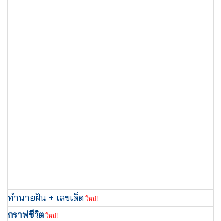
ทำนายฝัน + เลขเด็ด
ใหม่!
กราฟชีวิต
ใหม่!