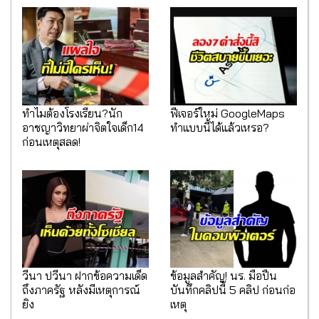
ทำไมต้องโรงเรียน?นัก
ฟีเจอร์ใหม่ GoogleMaps
อาชญาวิทยาผ่าจิตใจเด็ก14
ทำแบบนี้ได้แล้วเหรอ?
ก่อนเหตุสลด!
วีนา ปวีนา ฝากข้อความเด็ด
ข้อมูลสำคัญ! นร. มือปืน
ถึงภาครัฐ หลังมีเหตุการณ์
บันทึกคลิปนี้ 5 คลิป ก่อนก่อ
ยิง
เหตุ