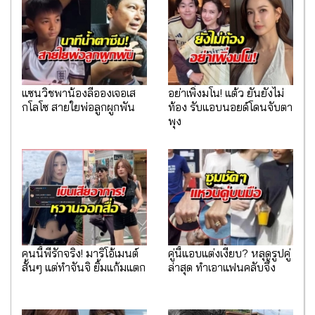
แซนวิชพาน้องลีอองเจอเส
อย่าเพิ่งมโน! แต้ว ยันยังไม่
กโลโซ สายใยพ่อลูกผูกพัน
ท้อง รับแอบนอยด์โดนจับตา
พุง
คนนี้พี่รักจริง! มาริโอ้เมนต์
คู่นี้แอบแต่งเงียบ? หลุดรูปคู่
สั้นๆ แต่ทำจันจิ ยิ้มแก้มแตก
ล่าสุด ทำเอาแฟนคลับจึ้ง