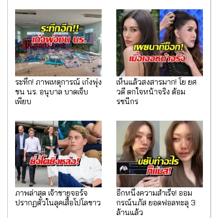
ระทึก! ภาพเหตุการณ์ เก๋งพุ่ง
เห็นแล้วสงสารมาก! โย ยศ
ชน นร. อนุบาล บาดเจ็บ
วดี ตกใจหน้าจริง ต้อม
เพียบ
รชนีกร
ภาพล่าสุด เจ้าชายจอร์จ
อีกหนึ่งความสำเร็จ! ออม
ปรากฏตัวในลุคเสื้อโปโลขาว
กรณ์นภัส ยอดฟอลทะลุ 3
ล้านแล้ว