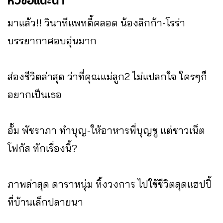
หัวข้อแนะนำ
มาแล้ว!! วินาทีแพทตี้คลอด น้องลิกก้า-โรร่า
บรรยากาศอบอุ่นมาก
ส่องชีวิตล่าสุด ว่าที่คุณแม่ลูก2 ไม่แปลกใจ ใครๆก็
อยากเป็นเธอ
อั้ม พัชราภา ทำบุญ-ให้อาหารพี่บุญชู แต่ชาวเน็ต
โฟกัส ทักเรื่องนี้?
ภาพล่าสุด ดาราหนุ่ม ทิ้งวงการ ไปใช้ชีวิตสุดแฮปปี้
ที่บ้านเล็กปลายนา