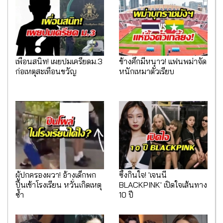
เพื่อนสนิท! เผยปมเครียดม.3
ช้างศึกมีหนาว! แฟนพม่าจัด
ก่อเหตุสะเทือนขวัญ
หนักเหมาตั๋วเรียบ
ผู้ปกครองผวา! อ้างเด็กพก
ซึ้งกินใจ! 'เจนนี่
ปืนเข้าโรงเรียน หวั่นเกิดเหตุ
BLACKPINK' เปิดใจเส้นทาง
ซ้ำ
10 ปี