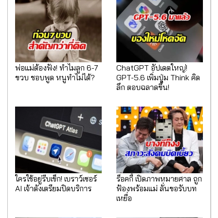
พ่อแม่ต้องฟัง! ทำไมลูก 6-7
ChatGPT อัปเดตใหญ่!
ขวบ ชอบพูด หนูทำไม่ได้?
GPT-5.6 เพิ่มปุ่ม Think คิด
ลึก ตอบฉลาดขึ้น!
ใครใช้อยู่รีบเช็ก! เบราว์เซอร์
ร็อคกี้ เปิดภาพหมายศาล ถูก
AI เจ้าดังเตรียมปิดบริการ
ฟ้องพร้อมแม่ ลั่นขอรับบท
เหยื่อ