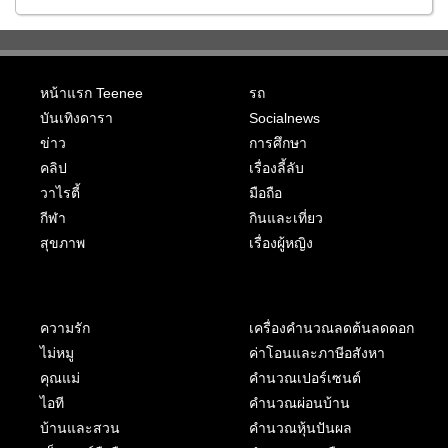
หน้าแรก Teenee
รถ
บันเทิงดารา
Socialnews
ข่าว
การศึกษา
คลิป
เรื่องลี้ลับ
วาไรตี้
มือถือ
กีฬา
กินและเที่ยว
สุขภาพ
เรื่องผู้หญิง
ความรัก
เครื่องคำนวณลดต้นลดดอก
ไม่หมู
ค่าโอนและภาษีอสังหา
คุณแม่
คำนวณเปอร์เซนต์
ไอที
คำนวณผ่อนบ้าน
บ้านและสวน
คำนวณหุ้นปันผล