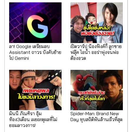
ลา! Google เตรียมลบ
เปิดวาร์ป น้องฟังค์กี้ ลูกชาย
Assistant ถาวร บังคับย้าย
ฟลุ๊ค ไอน้ำ ออร่าพุ่งจนพ่อ
ไป Gemini
ต้องอวด
มินนี่ ภัณฑิรา อุ้ม
Spider-Man: Brand New
ท้อง3เดือน เผยเหตุผลที่ไม่
Day ทุบสถิติพันล้านเร็วที่สุด
ยอมลาวงการ!