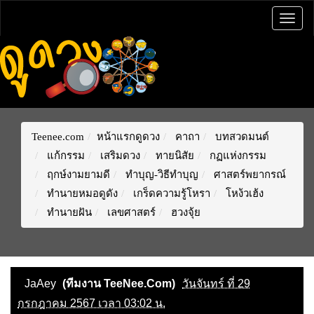
Togg
navig
Teenee.com
หน้าแรกดูดวง
คาถา
บทสวดมนต์
แก้กรรม
เสริมดวง
ทายนิสัย
กฏแห่งกรรม
ฤกษ์งามยามดี
ทำบุญ-วิธีทำบุญ
ศาสตร์พยากรณ์
ทำนายหมอดูดัง
เกร็ดความรู้โหรา
โหง้วเฮ้ง
ทำนายฝัน
เลขศาสตร์
ฮวงจุ้ย
JaAey
(ทีมงาน TeeNee.Com)
วันจันทร์ ที่ 29
กรกฎาคม 2567 เวลา 03:02 น.