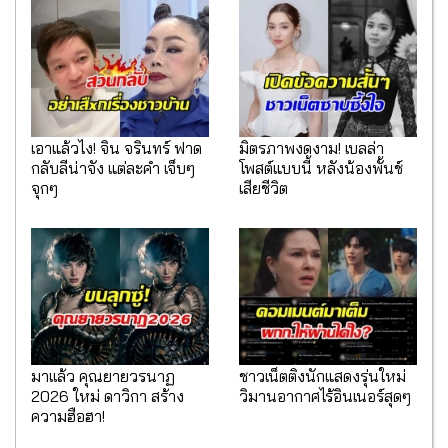
เอาแล้วไง! จิน จรินทร์ ฟาด
มิตรภาพงดงาม! เบลล่า
กลับลีน่าจัง แต่ละคำ เจ็บๆ
โพสต์แบบนี้ หลังน้องพั้นช์
จุกๆ
เสียชีวิต
มาเเล้ว คุณยายวรนาฏ
ชาวเน็ตติงนักแสดงรุ่นใหม่
2026 ใหม่ ดาวิกา สร้าง
วิมานอากาศไร้อินเนอร์สุดๆ
ความฮือฮา!