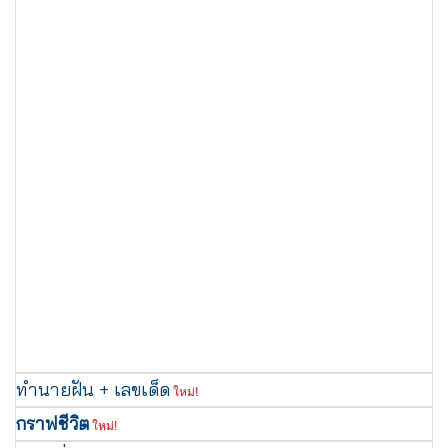
ทำนายฝัน + เลขเด็ด
ใหม่!
กราฟชีวิต
ใหม่!