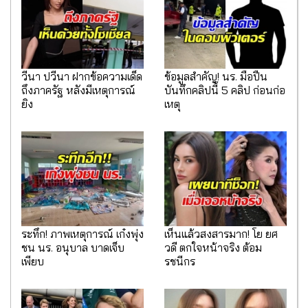
วีนา ปวีนา ฝากข้อความเด็ด
ข้อมูลสำคัญ! นร. มือปืน
ถึงภาครัฐ หลังมีเหตุการณ์
บันทึกคลิปนี้ 5 คลิป ก่อนก่อ
ยิง
เหตุ
ระทึก! ภาพเหตุการณ์ เก๋งพุ่ง
เห็นแล้วสงสารมาก! โย ยศ
ชน นร. อนุบาล บาดเจ็บ
วดี ตกใจหน้าจริง ต้อม
เพียบ
รชนีกร