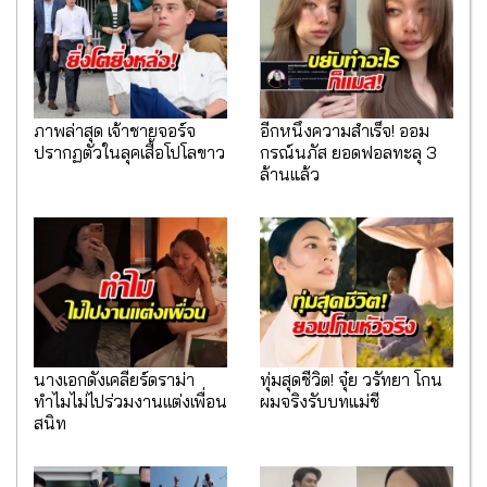
ภาพล่าสุด เจ้าชายจอร์จ
อีกหนึ่งความสำเร็จ! ออม
ปรากฏตัวในลุคเสื้อโปโลขาว
กรณ์นภัส ยอดฟอลทะลุ 3
ล้านแล้ว
นางเอกดังเคลียร์ดราม่า
ทุ่มสุดชีวิต! จุ๋ย วรัทยา โกน
ทำไมไม่ไปร่วมงานเเต่งเพื่อน
ผมจริงรับบทแม่ชี
สนิท