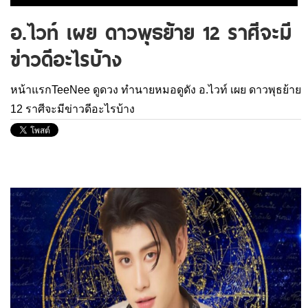
อ.ไวท์ เผย ดาวพุธย้าย 12 ราศีจะมี
ข่าวดีอะไรบ้าง
หน้าแรกTeeNee
ดูดวง
ทำนายหมอดูดัง
อ.ไวท์ เผย ดาวพุธย้าย
12 ราศีจะมีข่าวดีอะไรบ้าง