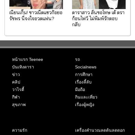
เนียนเกิ๊น! ชาวเน็ตแซวก้อยอ
ดาราสาว ลั่นขอโทษ เต้ ดรา
รัชพร นี่จงใจอวดแฟน?
ก้อนไฟว์ ไม่พิมพ์รักตอบ
กลับ
หน้าแรก Teenee
รถ
บันเทิงดารา
Socialnews
ข่าว
การศึกษา
คลิป
เรื่องลี้ลับ
วาไรตี้
มือถือ
กีฬา
กินและเที่ยว
สุขภาพ
เรื่องผู้หญิง
ความรัก
เครื่องคำนวณลดต้นลดดอก