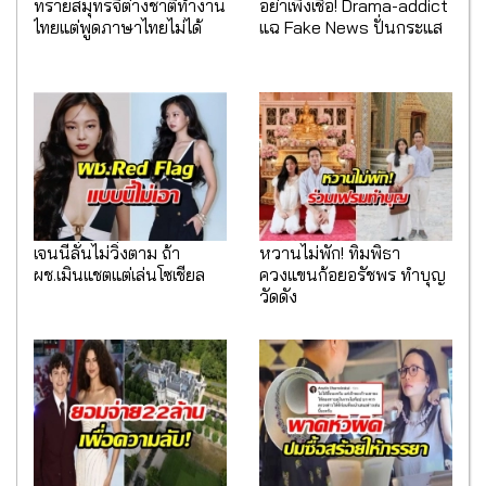
ทรายสมุทรจี้ต่างชาติทำงาน
อย่าเพิ่งเชื่อ! Drama-addict
ไทยแต่พูดภาษาไทยไม่ได้
แฉ Fake News ปั่นกระแส
เจนนี่ลั่นไม่วิ่งตาม ถ้า
หวานไม่พัก! ทิมพิธา
ผช.เมินแชตแต่เล่นโซเชียล
ควงแขนก้อยอรัชพร ทำบุญ
วัดดัง