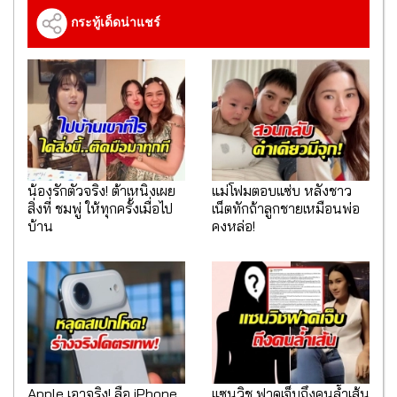
กระทู้เด็ดน่าแชร์
น้องรักตัวจริง! ต้าเหนิงเผย
แม่โฟมตอบแซ่บ หลังชาว
สิ่งที่ ชมพู่ ให้ทุกครั้งเมื่อไป
เน็ตทักถ้าลูกชายเหมือนพ่อ
บ้าน
คงหล่อ!
Apple เอาจริง! ลือ iPhone
แซนวิช ฟาดเจ็บถึงคนล้ำเส้น