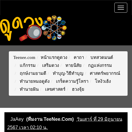
Togg
navig
Teenee.com
หน้าแรกดูดวง
คาถา
บทสวดมนต์
แก้กรรม
เสริมดวง
ทายนิสัย
กฏแห่งกรรม
ฤกษ์งามยามดี
ทำบุญ-วิธีทำบุญ
ศาสตร์พยากรณ์
ทำนายหมอดูดัง
เกร็ดความรู้โหรา
โหง้วเฮ้ง
ทำนายฝัน
เลขศาสตร์
ฮวงจุ้ย
JaAey
(ทีมงาน TeeNee.Com)
วันเสาร์ ที่ 29 มิถุนายน
2567 เวลา 02:10 น.