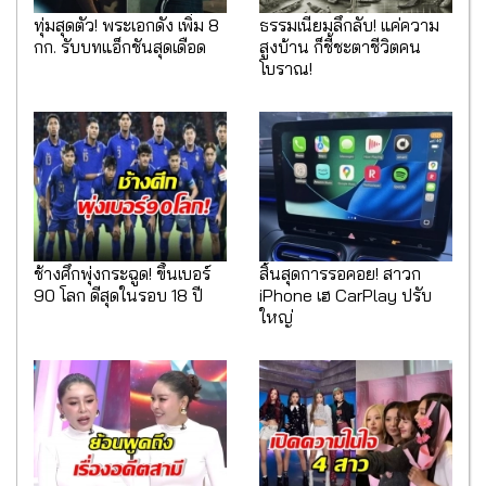
ทุ่มสุดตัว! พระเอกดัง เพิ่ม 8
ธรรมเนียมลึกลับ! แค่ความ
กก. รับบทแอ็กชันสุดเดือด
สูงบ้าน ก็ชี้ชะตาชีวิตคน
โบราณ!
ช้างศึกพุ่งกระฉูด! ขึ้นเบอร์
สิ้นสุดการรอคอย! สาวก
90 โลก ดีสุดในรอบ 18 ปี
iPhone เฮ CarPlay ปรับ
ใหญ่