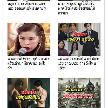
หลุดรายละเอียดงานแต่ง
นายกฯ บุกเมนต์โต้สื่อดัง
ทอมฮอลแลนด์-เซนดายา!
พาดหัวผิดปมซื้อสร้อยให้
ภรรยา
พระดำรัส เจ้าฟ้าจุฬาภรณฯ
แฟนคลับรอกรี๊ด! เจษอัปเดต
ตรัสเล่านาทีตาซ้ายมองไม่
แรงเงา 2026 ถ่ายถึงไหน
เห็น
แล้ว?