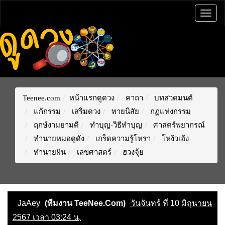
Togg
navig
Teenee.com
หน้าแรกดูดวง
คาถา
บทสวดมนต์
แก้กรรม
เสริมดวง
ทายนิสัย
กฏแห่งกรรม
ฤกษ์งามยามดี
ทำบุญ-วิธีทำบุญ
ศาสตร์พยากรณ์
ทำนายหมอดูดัง
เกร็ดความรู้โหรา
โหง้วเฮ้ง
ทำนายฝัน
เลขศาสตร์
ฮวงจุ้ย
JaAey
(ทีมงาน TeeNee.Com)
วันจันทร์ ที่ 10 มิถุนายน
2567 เวลา 03:24 น.