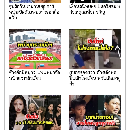
ซุ่มรักกันมานาน! ซุปตาร์
เพื่อนสนิท! เผยปมเครียดม.3
หนุ่มเปิดตัวแฟนสาวออกสื่อ
ก่อเหตุสะเทือนขวัญ
แล้ว
ช้างศึกมีหนาว! แฟนพม่าจัด
ผู้ปกครองผวา! อ้างเด็กพก
หนักเหมาตั๋วเรียบ
ปืนเข้าโรงเรียน หวั่นเกิดเหตุ
ซ้ำ