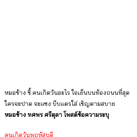
หมอช้าง ชี้ คนเกิดวันอะไร ใจเย็นบนท้องถนนที่สุด
ใครจะปาด จะแซง บีบแตรใส่ เชิญตามสบาย
หมอช้าง ทศพร ศรีตุลา โพสต์ข้อความระบุ
คนเกิดวันพฤหัสบดี