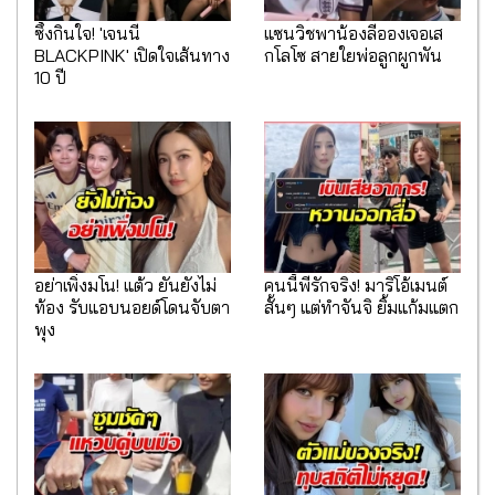
ซึ้งกินใจ! 'เจนนี่
แซนวิชพาน้องลีอองเจอเส
BLACKPINK' เปิดใจเส้นทาง
กโลโซ สายใยพ่อลูกผูกพัน
10 ปี
อย่าเพิ่งมโน! แต้ว ยันยังไม่
คนนี้พี่รักจริง! มาริโอ้เมนต์
ท้อง รับแอบนอยด์โดนจับตา
สั้นๆ แต่ทำจันจิ ยิ้มแก้มแตก
พุง