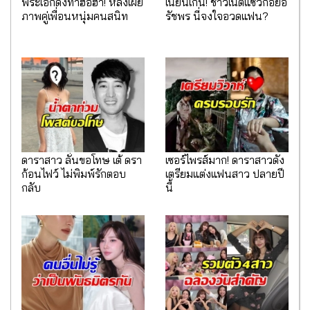
พระเอกดังทำฮือฮา! หลังเผย
เนียนเกิ๊น! ชาวเน็ตแซวก้อยอ
ภาพคู่เพื่อนหนุ่มคนสนิท
รัชพร นี่จงใจอวดแฟน?
ดาราสาว ลั่นขอโทษ เต้ ดรา
เซอร์ไพรส์มาก! ดาราสาวดัง
ก้อนไฟว์ ไม่พิมพ์รักตอบ
เตรียมแต่งแฟนสาว ปลายปี
กลับ
นี้