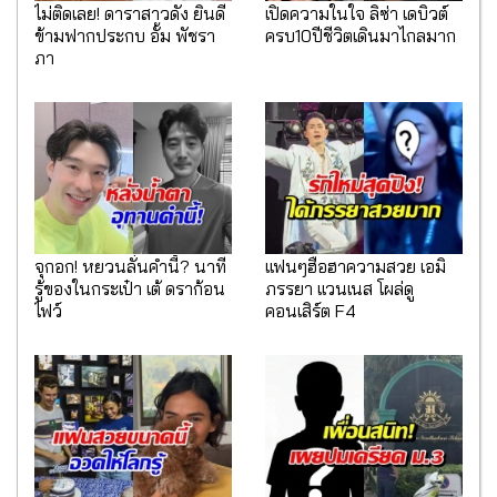
ไม่ติดเลย! ดาราสาวดัง ยินดี
เปิดความในใจ ลิซ่า เดบิวต์
ข้ามฟากประกบ อั้ม พัชรา
ครบ10ปีชีวิตเดินมาไกลมาก
ภา
จุกอก! หยวนลั่นคำนี้? นาที
เเฟนๆฮือฮาความสวย เอมิ
รู้ของในกระเป๋า เต้ ดราก้อน
ภรรยา เเวนเนส โผล่ดู
ไฟว์
คอนเสิร์ต F4