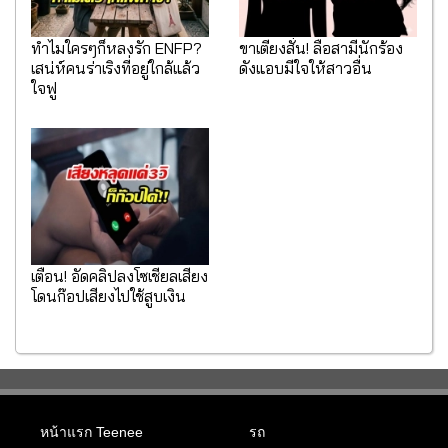
ทำไมใครๆก็หลงรัก ENFP?
ขาเตียงสั่น! ลือสามีนักร้อง
เสน่ห์คนร่าเริงที่อยู่ใกล้แล้ว
ดังแอบมีใจให้สาวอื่น
ใจฟู
เตือน! อัดคลิปลงโซเชียลเสี่ยง
โดนก๊อปเสียงไปใช้สูบเงิน
หน้าแรก Teenee
รถ