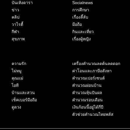
บันเทิงดารา
Socialnews
ข่าว
การศึกษา
คลิป
เรื่องลี้ลับ
วาไรตี้
มือถือ
กีฬา
กินและเที่ยว
สุขภาพ
เรื่องผู้หญิง
ความรัก
เครื่องคำนวณลดต้นลดดอก
ไม่หมู
ค่าโอนและภาษีอสังหา
คุณแม่
คำนวณเปอร์เซนต์
ไอที
คำนวณผ่อนบ้าน
บ้านและสวน
คำนวณหุ้นปันผล
เช็คเบอร์มือถือ
คำนวณรอบเดือน
ดูดวง
เงินก้อนนี้อยู่ได้กี่ปี
ตัวช่วยคำนวณไทยพลัส