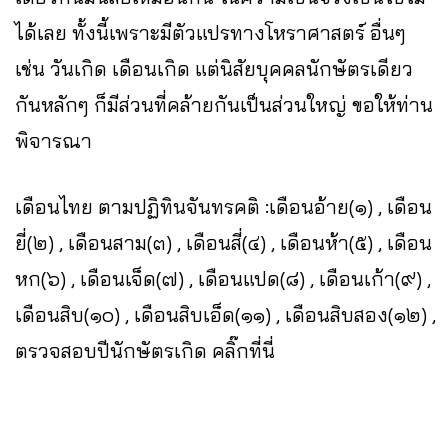
ได้เลย ทั้งนี้เพราะมีตัวแปรทางโหราศาสตร์ อื่นๆ
เช่น วันเกิด เดือนเกิด แต่นิสัยบุคคลนักษัตรเดียว
กันหลักๆ ก็มีส่วนที่คล้ายกันเป็นส่วนใหญ่ ขอให้ท่าน
พิจารณา
เดือนไทย ตามปฏิทินจันทรคติ :เดือนอ้าย(๑) , เดือน
ยี่(๒) , เดือนสาม(๓) , เดือนสี่(๔) , เดือนห้า(๕) , เดือน
หก(๖) , เดือนเจ็ด(๗) , เดือนแปด(๘) , เดือนเก้า(๙) ,
เดือนสิบ(๑๐) , เดือนสิบเอ็ด(๑๑) , เดือนสิบสอง(๑๒) ,
ตรวจสอบปีนักษัตรเกิด คลิ๊กที่นี่