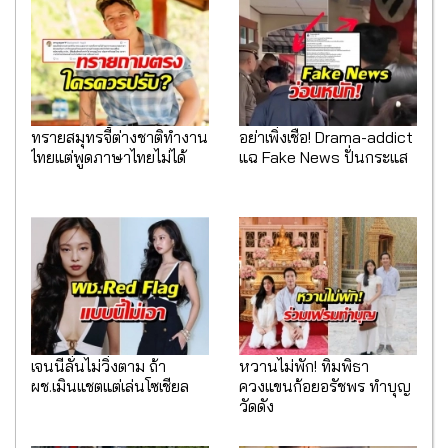
ทรายสมุทรจี้ต่างชาติทำงาน
อย่าเพิ่งเชื่อ! Drama-addict
ไทยแต่พูดภาษาไทยไม่ได้
แฉ Fake News ปั่นกระแส
เจนนี่ลั่นไม่วิ่งตาม ถ้า
หวานไม่พัก! ทิมพิธา
ผช.เมินแชตแต่เล่นโซเชียล
ควงแขนก้อยอรัชพร ทำบุญ
วัดดัง