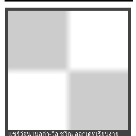
แชร์ว่อน เบลล่า-วิล ชวิณ ออกเดทเรียบง่าย