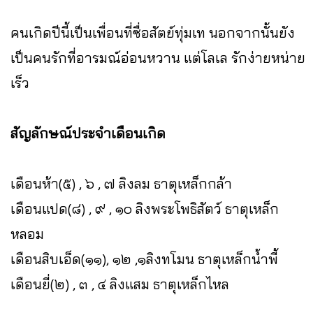
คนเกิดปีนี้เป็นเพื่อนที่ซื่อสัตย์ทุ่มเท นอกจากนั้นยัง
เป็นคนรักที่อารมณ์อ่อนหวาน แต่โลเล รักง่ายหน่าย
เร็ว
สัญลักษณ์ประจำเดือนเกิด
เดือนห้า(๕) , ๖ , ๗ ลิงลม ธาตุเหล็กกล้า
เดือนแปด(๘) , ๙ , ๑๐ ลิงพระโพธิสัตว์ ธาตุเหล็ก
หลอม
เดือนสิบเอ็ด(๑๑), ๑๒ ,๑ลิงทโมน ธาตุเหล็กน้ำพี้
เดือนยี่(๒) , ๓ , ๔ ลิงแสม ธาตุเหล็กไหล