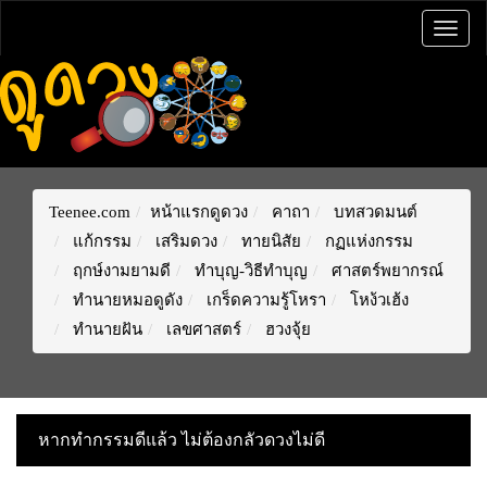
Togg
navig
Teenee.com
หน้าแรกดูดวง
คาถา
บทสวดมนต์
แก้กรรม
เสริมดวง
ทายนิสัย
กฏแห่งกรรม
ฤกษ์งามยามดี
ทำบุญ-วิธีทำบุญ
ศาสตร์พยากรณ์
ทำนายหมอดูดัง
เกร็ดความรู้โหรา
โหง้วเฮ้ง
ทำนายฝัน
เลขศาสตร์
ฮวงจุ้ย
หากทำกรรมดีแล้ว ไม่ต้องกลัวดวงไม่ดี