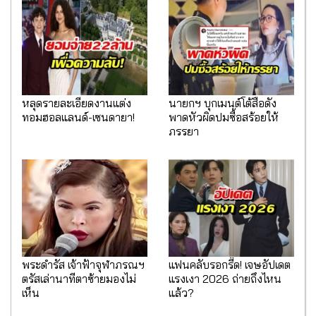
หลุดรายละเอียดงานแต่ง
นายกฯ บุกเมนต์โต้สื่อดัง
ทอมฮอลแลนด์-เซนดายา!
พาดหัวผิดปมซื้อสร้อยให้
ภรรยา
พระดำรัส เจ้าฟ้าจุฬาภรณฯ
แฟนคลับรอกรี๊ด! เจษอัปเดต
ตรัสเล่านาทีตาซ้ายมองไม่
แรงเงา 2026 ถ่ายถึงไหน
เห็น
แล้ว?