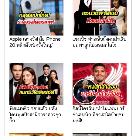
Apple เอาจริง! ลือ iPhone
แซนวิช ฟาดเจ็บถึงคนล้ำเส้น
20 พลิกดีไซน์ครั้งใหญ่
ปมพาลูกไปเจอเสกโลโซ
ฟังแมทธิว ตอบแล้ว หลัง
ดีลนี้ใครวิน?ทำไมแฟนบาร์
โดนพุ่งเป้าสามีดาราสาวซุก
ซ่าเฮหนัก ที่อาเราโฮย้ายซบ
กิ๊ก
หงส์!