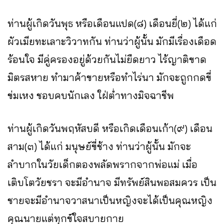
ท่านผู้เกิดวันพุธ หรือเดือนแปด(๘) เดือนยี่(๒) ได้แก่
ผัวเมียทะเลาะวิวาทกัน ท่านว่าผู้นั้น มักมีเรื่องเดือด
ร้อนใจ มีคู่ครองอยู่ด้วยกันไม่ยืดยาว ไร้ญาติขาด
มิตรสหาย ทำมาค้าขายหรือทำไร่นา มักจะถูกกดขี่
ข่มเหง ชอบคบนักเลง ใฝ่ต่ำทางมิจฉาชีพ
ท่านผู้เกิดวันพฤหัสบดี หรือเกิดเดือนเก้า(๙) เดือน
สาม(๓) ได้แก่ มนุษย์ขี่ช้าง ท่านว่าผู้นั้น มักจะ
ลำบากในวัยเด็กตองพลัดพรากจากพ่อแม่ เมื่อ
เติบโตวัยชรา จะมีอำนาจ มีทรัพย์สินพอสมควร เป็น
ชายจะมีอำนาจวาสนาเป็นหญิงจะได้เป็นคุณหญิง
คุณนายแต่ทุกข์ใจสบายกาย