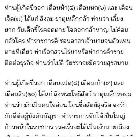
ท่านผู้เกิดปีวอก เดือนห้า(๕) เดือนหก(๖) และ เดือน
เจ็ด(๗) ได้แก่ ลิงลม ธาตุเหล็กกล้า ท่านว่า เลี้ยง
ยาก วัยเด็กขี้โรคอดตาย ใจคอกกล้าหาญ ไม่ค่อย
กลัวใคร ทำราชการดี ชอบอาสาเจ้านายจนตัวแทน
ตายทีเดียว ทำเรือกสวนไร่นาหรือทำการค้าขาย
ติดต่อธุรกิจ ท่านว่าไม่ดี วัยชราจะมีความสุขสบาย
ท่านผู้เกิดปีวอก เดือนแปด(๘) เดือนเก้า(๙) และ
เดือนสิบ(๑๐) ได้แก่ ลิงพระโพธิสัตว์ ธาตุเหล็กหลอม
ท่านว่า มักเป็นคนใจอ่อน โยนซื่อสัตย์สุจริต จงรัก
ภักดีต่อผู้บังคับบัญชา ทำราชการจักได้เป็นใหญ่
ก้าวหน้าในราชการ รวดเร็วจะได้เป็นเจ้านายเมือง