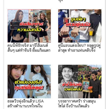
คนนี้พี่รักจริง! มาริโอ้เมนต์
คู่นี้แอบแต่งเงียบ? หลุดรูปคู่
สั้นๆ แต่ทำจันจิ ยิ้มแก้มแตก
ล่าสุด ทำเอาแฟนคลับจึ้ง
ยอดวิวพุ่งอีกแล้ว! LISA
บรรยากาศเศร้า ร่างฮลุน
สร้างตำนานบทใหม่ใน
โซโล่ ถึงบ้านเกิดแล้ว