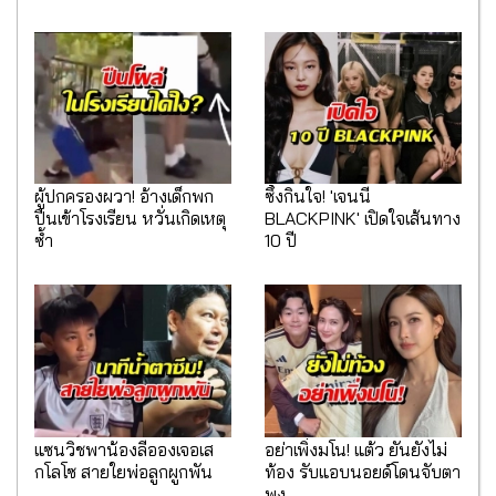
ผู้ปกครองผวา! อ้างเด็กพก
ซึ้งกินใจ! 'เจนนี่
ปืนเข้าโรงเรียน หวั่นเกิดเหตุ
BLACKPINK' เปิดใจเส้นทาง
ซ้ำ
10 ปี
แซนวิชพาน้องลีอองเจอเส
อย่าเพิ่งมโน! แต้ว ยันยังไม่
กโลโซ สายใยพ่อลูกผูกพัน
ท้อง รับแอบนอยด์โดนจับตา
พุง