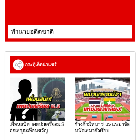
ทำนายอดีตชาติ
กระทู้เด็ดน่าแชร์
เพื่อนสนิท! เผยปมเครียดม.3
ช้างศึกมีหนาว! แฟนพม่าจัด
ก่อเหตุสะเทือนขวัญ
หนักเหมาตั๋วเรียบ