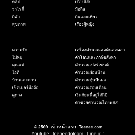
คลิป
เรื่องลี้ลับ
วาไรตี้
มือถือ
กีฬา
กินและเที่ยว
สุขภาพ
เรื่องผู้หญิง
ความรัก
เครื่องคำนวณลดต้นลดดอก
ไม่หมู
ค่าโอนและภาษีอสังหา
คุณแม่
คำนวณเปอร์เซนต์
ไอที
คำนวณผ่อนบ้าน
บ้านและสวน
คำนวณหุ้นปันผล
เช็คเบอร์มือถือ
คำนวณรอบเดือน
ดูดวง
เงินก้อนนี้อยู่ได้กี่ปี
ตัวช่วยคำนวณไทยพลัส
เข้าหน้าแรก
© 2569
Teenee.com
Youtube : teeneedotcom
Line id :