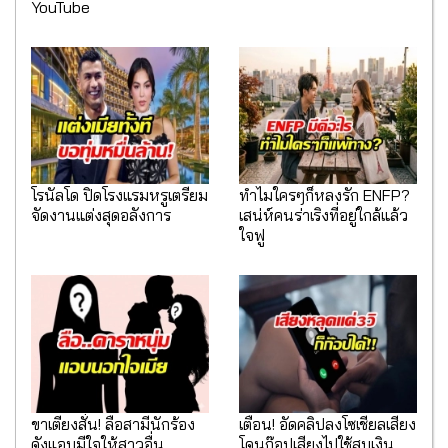
YouTube
โรนัลโด ปิดโรงแรมหรูเตรียม
ทำไมใครๆก็หลงรัก ENFP?
จัดงานแต่งสุดอลังการ
เสน่ห์คนร่าเริงที่อยู่ใกล้แล้ว
ใจฟู
ขาเตียงสั่น! ลือสามีนักร้อง
เตือน! อัดคลิปลงโซเชียลเสี่ยง
ดังแอบมีใจให้สาวอื่น
โดนก๊อปเสียงไปใช้สูบเงิน