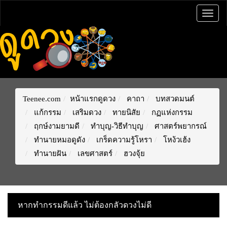
Togg
navig
Teenee.com
หน้าแรกดูดวง
คาถา
บทสวดมนต์
แก้กรรม
เสริมดวง
ทายนิสัย
กฏแห่งกรรม
ฤกษ์งามยามดี
ทำบุญ-วิธีทำบุญ
ศาสตร์พยากรณ์
ทำนายหมอดูดัง
เกร็ดความรู้โหรา
โหง้วเฮ้ง
ทำนายฝัน
เลขศาสตร์
ฮวงจุ้ย
หากทำกรรมดีแล้ว ไม่ต้องกลัวดวงไม่ดี