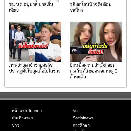
ชน นร. อนุบาล บาดเจ็บ
วดี ตกใจหน้าจริง ต้อม
เพียบ
รชนีกร
ภาพล่าสุด เจ้าชายจอร์จ
อีกหนึ่งความสำเร็จ! ออม
ปรากฏตัวในลุคเสื้อโปโลขาว
กรณ์นภัส ยอดฟอลทะลุ 3
ล้านแล้ว
หน้าแรก Teenee
รถ
บันเทิงดารา
Socialnews
ข่าว
การศึกษา