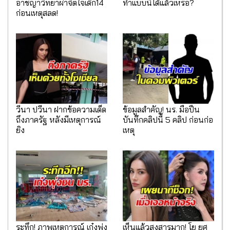
อาชญาวิทยาผ่าจิตใจเด็ก14
ทำแบบนี้ได้แล้วเหรอ?
ก่อนเหตุสลด!
วีนา ปวีนา ฝากข้อความเด็ด
ข้อมูลสำคัญ! นร. มือปืน
ถึงภาครัฐ หลังมีเหตุการณ์
บันทึกคลิปนี้ 5 คลิป ก่อนก่อ
ยิง
เหตุ
ระทึก! ภาพเหตุการณ์ เก๋งพุ่ง
เห็นแล้วสงสารมาก! โย ยศ