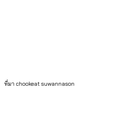
ที่มา chookeat suwannason