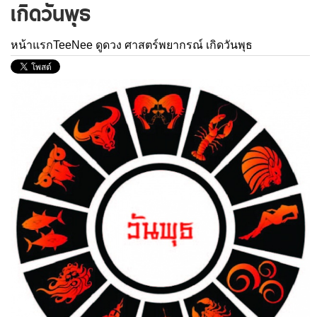
เกิดวันพุธ
หน้าแรกTeeNee
ดูดวง
ศาสตร์พยากรณ์
เกิดวันพุธ